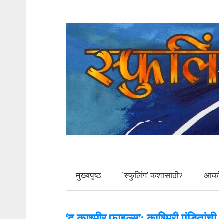
मुख्यपृष्ठ
‘स्फुलिंग’ कशासाठी?
आर्क
‘द काश्मीर फाइल्स’: काश्मिरी पंडितां