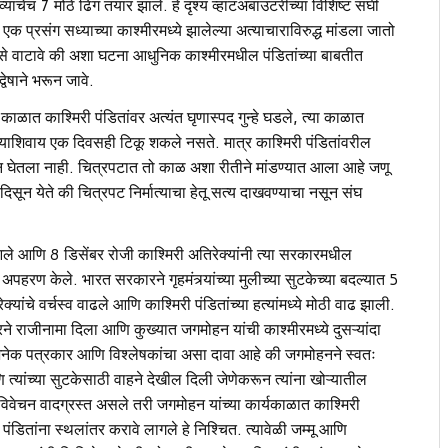
्यांचेच 7 मोठे ढिग तयार झाले. हे दृश्य व्हाटअबाउटरीच्या विशिष्ट संघी
 प्रसंग सध्याच्या काश्मीरमध्ये झालेल्या अत्याचाराविरुद्ध मांडला जातो
से वाटावे की अशा घटना आधुनिक काश्मीरमधील पंडितांच्या बाबतीत
्वेषाने भरून जावे.
काळात काश्मिरी पंडितांवर अत्यंत घृणास्पद गुन्हे घडले, त्या काळात
िंब्याशिवाय एक दिवसही टिकू शकले नसते. मात्र काश्मिरी पंडितांवरील
ढून घेतला नाही. चित्रपटात तो काळ अशा रीतीने मांडण्यात आला आहे जणू
 दिसून येते की चित्रपट निर्मात्याचा हेतू सत्य दाखवण्याचा नसून संघ
आले आणि 8 डिसेंबर रोजी काश्मिरी अतिरेक्यांनी त्या सरकारमधील
े अपहरण केले. भारत सरकारने गृहमंत्र्यांच्या मुलीच्या सुटकेच्या बदल्यात 5
्यांचे वर्चस्व वाढले आणि काश्मिरी पंडितांच्या हत्यांमध्ये मोठी वाढ झाली.
े राजीनामा दिला आणि कुख्यात जगमोहन यांची काश्मीरमध्ये दुसऱ्यांदा
 अनेक पत्रकार आणि विश्लेषकांचा असा दावा आहे की जगमोहनने स्वतः
ि त्यांच्या सुटकेसाठी वाहने देखील दिली जेणेकरून त्यांना खोऱ्यातील
हे विवेचन वादग्रस्त असले तरी जगमोहन यांच्या कार्यकाळात काश्मिरी
पंडितांना स्थलांतर करावे लागले हे निश्चित. त्यावेळी जम्मू आणि