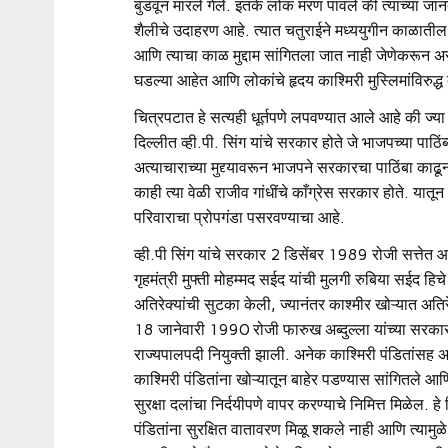
बुडवून मारले गेले. इतके लोक मरण पावले की त्यांच्या जानव
शैलीचे उदाहरण आहे. त्यात चतुराईने मध्ययुगीन काळातील एक
आणि त्याचा काळ मुद्दाम सांगितला जात नाही जेणेकरून अ
घडल्या आहेत आणि लोकांचे हृदय काश्मिरी मुस्लिमांविरुद्ध द
चित्रपटात हे सत्यही धूर्तपणे लपवण्यात आले आहे की ज्या 
दिल्लीत व्ही.पी. सिंग यांचे सरकार होते जे भाजपच्या पाठ
अत्याचाराच्या मुद्द्यावरून भाजपने सरकारचा पाठिंबा का
काही त्या वेळी राजीव गांधींचे काँग्रेस सरकार होते. यातून
परिवाराचा प्रोपगंडा पसरवण्याचा आहे.
व्ही.पी सिंग यांचे सरकार 2 डिसेंबर 1989 रोजी सत्तेत 
गृहमंत्री मुफ्ती मोहम्मद सईद यांची मुलगी रुबिया सईद हिच
अतिरेक्यांची सुटका केली, ज्यानंतर काश्मीर खोऱ्यात अतिरेक
18 जानेवारी 1990 रोजी फारुख अब्दुल्ला यांच्या सरकारन
राज्यपालपदी नियुक्ती झाली. अनेक काश्मिरी पंडितांसह
काश्मिरी पंडितांना खोऱ्यातून बाहेर पडण्यास सांगितले आण
सुरक्षा दलांचा निर्दयीपणे वापर करण्याचे निमित्त मिळेल. 
पंडितांना सुरक्षित वातावरण मिळू शकले नाही आणि त्यामुळे 