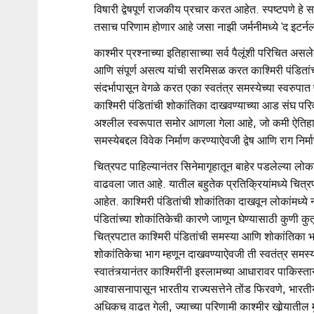
विषारी द्वेषपूर्ण राजकीय प्रचार करत आहेत. स्पष्टपणे हे
तसाच परिणाम होणार आहे जसा नाझी जर्मनीमध्ये ‘द इटर्नल ज
काश्मीर प्रश्नाच्या इतिहासाच्या सर्व पैलूंशी परिचित अ
आणि संपूर्ण असत्य यांची सरमिसळ करत काश्मिरी पंडितांच्य
संदर्भापासून वेगळे करत एका स्वतंत्र समस्येच्या स्वरुपा
काश्मिरी पंडितांची शोकांतिका दाखवण्याच्या आड संघ प
अश्लील स्वरूपात समोर आणला गेला आहे, जो कमी ऐतिहासि
समस्येबद्दल विवेक निर्माण करण्याऐवजी द्वेष आणि राग निर
चित्रपट पाहिल्यानंतर सिनेमागृहातून बाहेर पडलेल्या लोक
वाढवला जात आहे. यातील बहुतेक प्रतिक्रियांमध्ये चि
आहेत. काश्मिरी पंडितांची शोकांतिका दाखवून लोकांमध्ये
पंडितांच्या शोकांतिकेची कारणे जाणून घेण्यासाठी कुणी कु
चित्रपटात काश्मिरी पंडितांची समस्या आणि शोकांतिका भारत
शोकांतिकेचा भाग म्हणून दाखवण्याऐवजी ती स्वतंत्र समस
स्वातंत्र्यानंतर काश्मिरींनी इस्लामच्या आधारावर पाकिस्ता
आश्वासनापासून भारतीय राज्यसत्तेने तोंड फिरवणे, भारत
अधिकच वाढत गेली, ज्याच्या परिणामी काश्मीर खोर्‍यातील