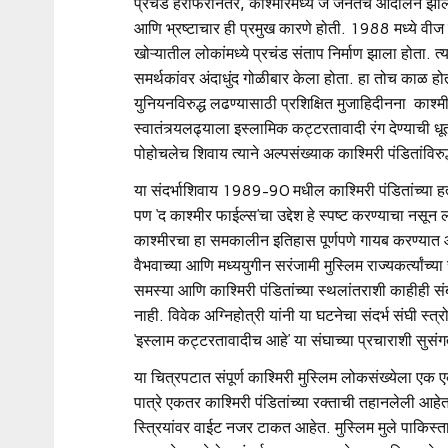
प्रचंड हेराफेरीनंतर, काश्मीरमध्ये जे जनतेचे आंदोलन झाले
आणि भ्रष्टाचार ही प्रमुख कारणे होती. 1988 मध्ये वीज 
खोऱ्यातील लोकांमध्ये प्रचंड संताप निर्माण झाला होता. त्या
समर्थकांवर अंदाधुंद गोळीबार केला होता. हा तोच काळ होत
युनियनविरुद्ध लढण्यासाठी प्रशिक्षित मुजाहिदीनना काश
स्वातंत्र्यलढ्याला इस्लामिक कट्टरतावादी रंग देण्याची धूर्
पोहोचलेच शिवाय त्याने अल्पसंख्याक काश्मिरी पंडितांविरु
या संदर्भाशिवाय 1989-90 मधील काश्मिरी पंडितांच्या हत
पण ‘द काश्मीर फाईल्स’चा उद्देश हे स्पष्ट करण्याचा नसून 
काश्मीरचा हा समकालीन इतिहास पूर्णपणे गायब करण्यात आ
वैभवाच्या आणि मध्ययुगीन सरंजामी मुस्लिम राज्यकर्त्यांच्
समस्या आणि काश्मिरी पंडितांच्या स्थलांतराशी काहीही स
नाही. विवेक अग्निहोत्री यांनी या घटनेचा संदर्भ संघी स्त्
‘इस्लाम कट्टरतावादीच आहे’ या संघाच्या प्रचाराशी सुसं
या चित्रपटात संपूर्ण काश्मिरी मुस्लिम लोकसंख्येला एक ए
पात्रे एकतर काश्मिरी पंडितांच्या रक्ताची तहानलेली आहेत 
स्त्रियांवर वाईट नजर टाकत आहेत. मुस्लिम मुले पाकिस्ता