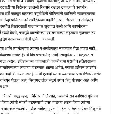
 त्यामागे गेल्या 40 वर्षांचा चुकीचा कारभार, आर्थिक गोंधळ, बेरोजगारी
दरवाढीच्या विरोधात झालेली निदर्शने दडपून टाकल्याने काश्मीर
च वर्षी मकबूल बट्टच्या स्मृतीदिनी पोलिसांनी काश्मिरी स्वातंत्र्याच्या
ा जेव्हा पाकिस्तानने अमेरिकेच्या मदतीने अफगाणिस्तानात सोव्हिएत
्मीरमधील जिहादसाठी पाठवण्यास सुरुवात केली आणि काश्मीरच्या
त खेळी केली, ज्यामुळे काश्मीरच्या स्वातंत्र्याच्या लढ्याला नुकसान तर
द्ध द्वेष पसरवण्यात मोठी भूमिका बजावली.
्या आणि त्यानंतरच्या त्यांच्या स्थलांतराला समजताच येऊ शकत नाही.
लोकांच्या नसांत द्वेषाचे विष पसरवणे हा आहे. त्यामुळेच या चित्रपटात
ला असून, इतिहासाच्या नावाखाली काश्मीरच्या प्राचीन इतिहासाच्या
या रानटीपणाच्या कहाण्या मांडण्यात आल्या आहेत, ज्याचा वर्तमान काश्मीर
ंबंध नाही. ( मध्‍यकाळातही अशी एखादी घटना घडल्याचा प्रामाणिक स्त्रोत
रोतांमधून घेतला आहे) चित्रपटातील संपूर्ण वर्णन ‘हिंदू धोक्यात आहे’ आणि
गत आहे.
कजिनसी समूह म्हणून चित्रित केले आहे, ज्यामध्ये सर्व काश्मिरी मुस्लिम
किंवा त्यांची संपत्ती हडपण्याची इच्छा बाळगत आहेत किंवा त्यांच्या
न क्रिकेट संघाचे समर्थक आहेत, मुस्लिम महिला पंडितांना रेशन मिळू नये