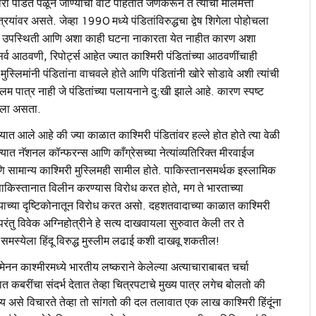
ेजारी पंडित पळून जाण्याची वाट पाहतात जेणेकरून ते त्यांची मालमत्ता
यांवर असते. जेव्हा 1990 मध्ये पंडितांविरुद्धचा द्वेष शिगेला पोहोचला
कांची उपस्थिती आणि अशा काही घटना नाकारता येत नाहीत कारण अशा
्व आठवणी, रिपोर्ट्स आहेत ज्यात काश्मिरी पंडितांच्या आठवणींचाही
मुस्लिमांनी पंडितांना वाचवले होते आणि पंडितांनी खोरे सोडावे अशी त्यांची
्लिम पात्र नाही जे पंडितांच्या पलायनाने दु:खी झाले आहे. कारण स्पष्ट
झाला असता.
्यात आले आहे की ज्या काळात काश्मिरी पंडितांवर हल्ले होत होते त्या वेळी
 ज्यात नॅशनल कॉन्फरन्स आणि काँग्रेसच्या नेत्यांव्यतिरिक्त मीरवाईज
 सामान्य काश्मिरी मुस्लिमही सामील होते. पाकिस्तानसमर्थक इस्लामिक
ा पाकिस्तानात विलीन करण्यास विरोध करत होते, मग ते भारताच्या
्र्याच्या दृष्टिकोनातून विरोध करत असो. दहशतवादाच्या काळात काश्मिरी
ा. परंतु विवेक अग्निहोत्रीने हे सत्य दाखवायला सुरुवात केली तर ते
ा समस्येला हिंदू विरुद्ध मुस्लीम लढाई कशी दाखवू शकतील!
 मेनन काश्मीरमध्ये भारतीय लष्कराने केलेल्या अत्याचाराबाबत चर्चा
कबरींचा संदर्भ देतात तेव्हा चित्रपटाचे मुख्य पात्र लगेच बोलतो की
य असे विचारते तेव्हा तो सांगतो की दल तलावात एक लाख काश्मिरी हिंदूंना