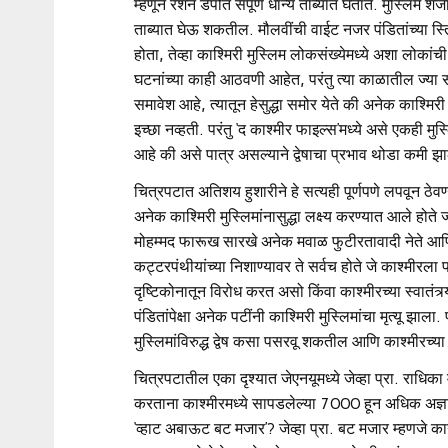
म्हणून रेशन डेपोत संपूर्ण धान्य ताब्यात घेतात. मुस्लिम श
ताब्यात घेऊ शकतील. मौलवींची वाईट नजर पंडितांच्या स्त्रि
होता, तेव्हा काश्मिरी मुस्लिम लोकसंख्येमध्ये अशा लो
घटनांच्या काही आठवणी आहेत, परंतु त्या काळातील ज्या सर
समावेश आहे, त्यातून हेसुद्धा समोर येते की अनेक काश्मिरी 
इच्छा नव्हती. परंतु ‘द काश्मीर फाइल्स’मध्ये असे एकही मुस
आहे की असे पात्र असल्‍याने द्वेषाचा प्रभाव थोडा कमी 
चित्रपटात अतिशय हुशारीने हे सत्यही पूर्णपणे लपवून ठेवण
अनेक काश्मिरी मुस्लिमांनासुद्धा लक्ष्य करण्यात आले होते
मोहम्मद फारूख सारखे अनेक मवाळ फुटीरतावादी नेते आणि
कट्टरपंथीयांच्या निशाण्यावर ते सर्वच होते जे काश्मीरल
दृष्टिकोनातून विरोध करत असो किंवा काश्मीरच्या स्वातंत
पंडितांपेक्षा अनेक पटींनी काश्मिरी मुस्लिमांचा मृत्यू झाल
मुस्लिमांविरुद्ध द्वेष कसा पसरवू शकतील आणि काश्मीरच्य
चित्रपटातील एका दृश्यात जेएनयूमध्ये जेव्हा प्रा. राधिका
करताना काश्मीरमध्ये सापडलेल्या 7000 हून अधिक अज्ञात 
‘व्हाट अबाऊट बट मजार’? जेव्हा प्रा. बट मजार म्हणजे का