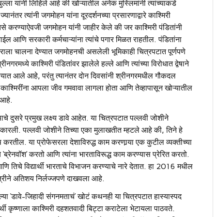
्ला यांनी लिहिले आहे की खोऱ्यातील अनेक मुस्लिमांनी त्यांच्याकडे
यानंतर त्यांनी जगमोहन यांना दूरदर्शनच्या प्रसारणाद्वारे काश्मिरी
 तसे करण्याऐवजी जगमोहन यांनी जाहीर केले की जर काश्मिरी पंडितांनी
जाईल आणि सरकारी कर्मचाऱ्यांना त्यांचे पगार मिळत राहतील. पंडितांना
लांतराला चालना देण्यात जगमोहनची असलेली भूमिकाही चित्रपटात पूर्णपणे
ध्ये काश्मिरी पंडितांवर झालेले हल्ले आणि त्यांच्या विरोधात द्वेषाने
्यात आले आहे, परंतु त्यानंतर दोन दिवसांनी श्रीनगरमधील गौकदल
काश्मिरींना आपला जीव गमवावा लागला होता आणि तेव्हापासून खोऱ्यातील
 आहे.
्वेषाचे दुसरे प्रमुख लक्ष्य डावे आहेत. या चित्रपटात पल्लवी जोशीने
ाकारली. पल्लवी जोशीने तिच्या एका मुलाखतीत म्हटले आहे की, तिने हे
ष करतील. या प्रोफेसरला देशाविरुद्ध काम करणार्‍या एक कुटील व्यक्तीच्या
चे ‘ब्रेनवॉश’ करतो आणि त्यांना भारताविरूद्ध काम करण्यास प्रेरित करतो.
लते आणि तिचे विद्यार्थी भारताचे विभाजन करण्याचे नारे देतात. हा 2016 मधील
ोत्रीने अतिशय निर्लज्जपणे दाखवला आहे.
ा ‘डावे-जिहादी संगनमताचं’ खोटं कथनही या चित्रपटात हास्यास्पद
ार्थी कृष्णाला काश्मिरी दहशतवादी बिट्टा कराटेला भेटायला पाठवते.