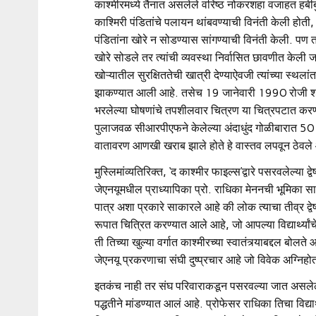
काश्मीरमध्ये तैनात असलेले वरिष्ठ नोकरशहा वजाहत हबीबुल
काश्मिरी पंडितांचे पलायन थांबवण्याची विनंती केली होती, ज्
पंडितांना खोरे न सोडण्यास सांगण्याची विनंती केली. पण
खोरे सोडले तर त्यांची व्यवस्था निर्वासित छावणीत केली 
खोऱ्यातील सुरक्षिततेची खात्री देण्याऐवजी त्यांच्या स्थ
झाकण्यात आली आहे. तसेच 19 जानेवारी 1990 रोजी श्रीनगरम
भरलेल्या घोषणांचे तपशीलवार चित्रण या चित्रपटात करण
पुलाजवळ सीआरपीएफने केलेल्या अंदाधुंद गोळीबारात 50 
वातावरण आणखी खराब झाले होते हे वास्तव लपवून ठेवले
मुस्लिमांव्यतिरिक्त, ‘द काश्मीर फाइल्स’द्वारे पसरवलेल्या द
जेएनयूमधील प्राध्यापिका प्रो. राधिका मेननची भूमिका स
पात्र अशा प्रकारे साकारले आहे की लोक त्याचा तीव्र द्वे
रूपात चित्रित करण्यात आले आहे, जो आपल्या विद्यार्थ्यां
ती तिच्या खुल्या वर्गात काश्मीरच्या स्वातंत्र्याबद्दल बो
जेएनयू प्रकरणाचा संघी दुष्प्रचार आहे जो विवेक अग्निह
इतकंच नाही तर संघ परिवाराकडून पसरवल्या जात असलेल्य
पद्धतीने मांडण्यात आलं आहे. प्रोफेसर राधिका तिचा विद्य