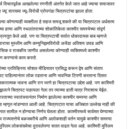
 सर्व विचारपूर्वक आखलेल्या रणनीती अंतर्गत केले जात आहे ज्याचा समाजावर
्यू’ सारख्या ज्यू-विरोधी प्रोपगंडा चित्रपटांचा झाला होता.
सलेल्या कोणत्याही व्यक्तीला हे सहज समजू शकते की या चित्रपटात अर्धसत्य
ा हत्या आणि स्थलांतराच्या शोकांतिकेला काश्मीर समस्येच्या संपूर्ण
त प्रस्तुत केले आहे. पण या चित्रपटाची सर्वात धोकादायक बाब म्हणजे
रिवाराचा मुस्लीम आणि कम्युनिझमविरोधी अजेंडा अतिशय उघड आणि
क व राजकीय जाणीव असलेल्या कोण्याही व्यक्तिमध्ये काश्‍मीर
्माण करण्याचे काम करतो.
ांच्या प्रतिक्रिया सोशल मीडियावर प्रसिद्ध करून द्वेष आणि संताप
त्रपट पाहिल्यानंतर लोक रडताना आणि भावनिक टिपणी करताना दिसत
 नकारात्मक भावना आणि राग भरणे हा चित्रपटाचा उद्देश आहे. पण काश्मिरी
तूहलाने चित्रपट पाहायला गेला तर त्याच्या हाती मात्र निराशाच येईल.
ाच्या स्वातंत्र्यानंतर निर्माण झालेल्या काश्मीर समस्या आणि
्या म्हणून मांडण्यात आली आहे. चित्रपटात याचा अजिबात उल्लेख नाही की
नात सामील न होण्याचा निर्णय घेतला होता. काश्मीरमध्ये सार्वमत घेण्याच्या
ीय राज्यसत्तेचे बळजबरीचे आणि अलोकशाही वर्तन यामुळे काश्मीर समस्या
 मुस्लिम लोकसंख्येचा दुरावलेपणा सतत वाढत गेला आहे. काश्मिरी मुस्लिम