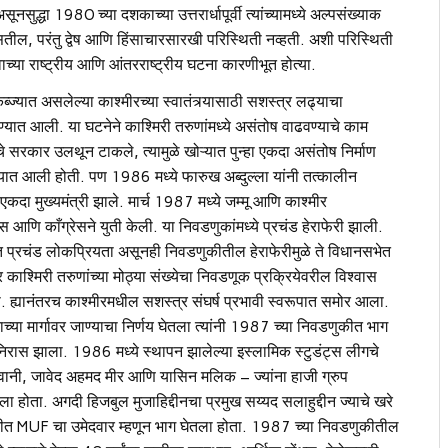
नसुद्धा 1980 च्या दशकाच्या उत्तरार्धापूर्वी त्यांच्यामध्ये अल्पसंख्याक
असतील, परंतु द्वेष आणि हिंसाचारसारखी परिस्थिती नव्हती. अशी परिस्थिती
ाच्या राष्ट्रीय आणि आंतरराष्ट्रीय घटना कारणीभूत होत्या.
्यात असलेल्या काश्मीरच्या स्वातंत्र्यासाठी सशस्त्र लढ्याचा
ण्यात आली. या घटनेने काश्मिरी तरुणांमध्ये असंतोष वाढवण्याचे काम
ांचे सरकार उलथून टाकले, त्यामुळे खोऱ्यात पुन्हा एकदा असंतोष निर्माण
्यात आली होती. पण 1986 मध्ये फारुख अब्दुल्ला यांनी तत्कालीन
 एकदा मुख्यमंत्री झाले. मार्च 1987 मध्ये जम्मू आणि काश्मीर
 आणि काँग्रेसने युती केली. या निवडणुकांमध्ये प्रचंड हेराफेरी झाली.
यात प्रचंड लोकप्रियता असूनही निवडणुकीतील हेराफेरीमुळे ते विधानसभेत
ाश्मिरी तरुणांच्या मोठ्या संख्येचा निवडणूक प्रक्रियेवरील विश्वास
या. ह्यानंतरच काश्मीरमधील सशस्त्र संघर्ष प्रभावी स्वरूपात समोर आला.
दाच्या मार्गावर जाण्याचा निर्णय घेतला त्यांनी 1987 च्या निवडणुकीत भाग
निरास झाला. 1986 मध्ये स्थापन झालेल्या इस्लामिक स्टुडंट्स लीगचे
ानी, जावेद अहमद मीर आणि यासिन मलिक – ज्यांना हाजी ग्रुप
ा होता. अगदी हिजबुल मुजाहिद्दीनचा प्रमुख सय्यद सलाहुद्दीन ज्याचे खरे
ुकीत MUF चा उमेदवार म्हणून भाग घेतला होता. 1987 च्या निवडणुकीतील