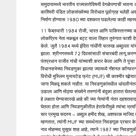
समुदायामध्ये भारतीय राज्यसत्तेविषयी वेगळेपणाची भावना असू
काश्मिरी पंडित लोकसंख्येच्या विरोधात पूर्वाग्रह भलेही 
निर्माण होण्यास 1980 च्या दशकात घडलेल्या काही महत्त्व
11 फेब्रुवारी 1984 रोजी, भारत आणि पाकिस्तानच्या कब्ज
लोकप्रिय नेता मकबूल बट्ट याला तिहार तुरुंगात फाशी दे
केले. जुलै 1984 मध्ये इंदिरा गांधींनी फारुख अब्दुल्ला य
झाला. श्रीनगरमध्ये 72 दिवसांसाठी संचारबंदी लागू करण
पंतप्रधान राजीव गांधी यांच्याशी करार केला आणि ते पुन्हा
विधानसभेच्या निवडणुका झाल्या ज्यामध्ये नॅशनल कॉन्फरन्स
विरोधी मुस्लिम युनायटेड फ्रंट (MUF) ची काश्मीर खोर्‍
जागा मिळवू शकले नाहीत. या निवडणुकांमधील धांदलीनंतर क
उडाला आणि मोठ्या संख्येने तरुणांनी बंदुका हातात घेतल्
हे लक्षात घेण्यासारखे आहे की ज्या नेत्यांनी नंतर दहशतवा
घेतला होता आणि निवडणुकीतील हेराफेरीमुळे त्यांचा भ्रम
चार प्रमुख सदस्य – अब्दुल हमीद शेख, अशफाक माजिद व
म्हणतात, त्यांनी MUF च्या समर्थनात निवडणूक प्रचार केल
नाव मोहम्मद युसूफ शाह आहे, त्याने 1987 च्या निवडण