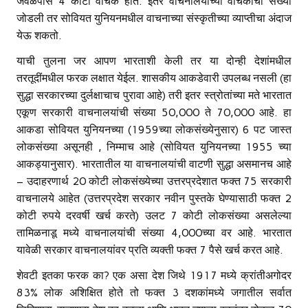
जवळपास 4 कोटी वाचक होते. इतर वाचनालयांच्या वाचकांची संख्या
जोडली तर सोवियत युनियनमधील वाचनाच्या संस्कृतीच्या व्याप्तीचा अंदाज
येऊ शकतो.
याची तुलना जर आपण भारताशी केली तर या दोन्ही देशांमधील
तरतूदींमधील फरक लक्षात येईल. शासकीय आकडेवारी उपलब्ध नसली (हा
सुद्धा सरकारच्या दुर्लक्षाचाच पुरावा आहे) तरी इतर स्त्रोतांच्या मते भारतात
एकूण सरकारी वाचनालयांची संख्या 50,000 ते 70,000 आहे. हा
आकडा सोवियत युनियनच्या (1959च्या लोकसंख्येनुसार) 6 पट जास्त
लोकसंख्या असूनही , निम्माच आहे (सोवियत युनियनच्या 1955 च्या
आकड्यानुसार). भारतातील या वाचनालयांची वाटणी सुद्धा असमानच आहे
– उदाहरणार्थ 20 कोटी लोकसंख्येच्या उत्तरप्रदेशात फक्त 75 सरकारी
वाचनालये आहेत (उत्तरप्रदेश सरकार नवीन पुस्तके घेण्यासाठी फक्त 2
कोटी रुपये दरवर्षी खर्च करते) उलट 7 कोटी लोकसंख्या असलेल्या
तामिळनाडू मध्ये वाचनालयांची संख्या 4,000च्या वर आहे. भारतात
यावेळी सरकार वाचनालयांवर प्रति व्यक्ती फक्त 7 पैसे खर्च करत आहे.
शेवटी इतका फरक का? एक असा देश जिथे 1917 मध्ये क्रांतीअगोदर
83% लोक अशिक्षित होते तो फक्त 3 दशकांमध्ये जगातील सर्वात