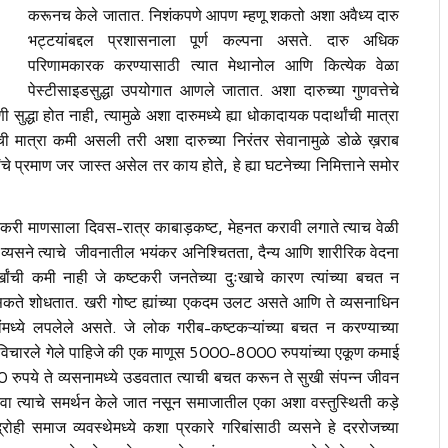
करूनच केले जातात. निशंकपणे आपण म्हणू शकतो अशा अवैध्य दारु
भट्टयांबद्दल प्रशासनाला पूर्ण कल्पना असते. दारु अधिक
परिणामकारक करण्यासाठी त्यात मेथानोल आणि कित्येक वेळा
पेस्टीसाइडसुद्धा उपयोगात आणले जातात. अशा दारुच्या गुणवत्तेचे
्धा होत नाही, त्यामुळे अशा दारुमध्ये ह्या धोकादायक पदार्थांची मात्रा
्थांची मात्रा कमी असली तरी अशा दारुच्या निरंतर सेवानामुळे डोळे ख़राब
चे प्रमाण जर जास्त असेल तर काय होते, हे ह्या घटनेच्या निमित्ताने समोर
ष्टकरी माणसाला दिवस-रात्र काबाड़कष्ट, मेहनत करावी लगाते त्याच वेळी
 व्यसने त्याचे जीवनातील भयंकर अनिश्चितता, दैन्य आणि शारीरिक वेदना
ांची कमी नाही जे कष्टकरी जनतेच्या दुःखाचे कारण त्यांच्या बचत न
नसिकते शोधतात. खरी गोष्ट ह्यांच्या एकदम उलट असते आणि ते व्यसनाधिन
ांमध्ये लपलेले असते. जे लोक गरीब-कष्टकऱ्यांच्या बचत न करण्याच्या
्यांना विचारले गेले पाहिजे की एक माणूस 5000-8000 रुपयांच्या एकूण कमाई
ये ते व्यसनामध्ये उडवतात त्याची बचत करून ते सुखी संपन्न जीवन
वा त्याचे समर्थन केले जात नसून समाजातील एका अशा वस्तुस्थिती कड़े
ोही समाज व्यवस्थेमध्ये कशा प्रकारे गरिबांसाठी व्यसने हे दररोजच्या