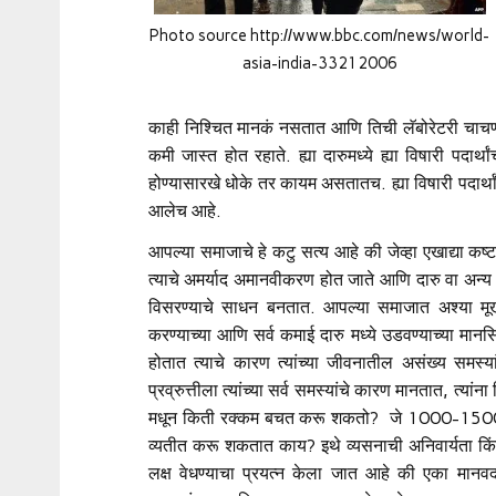
Photo source http://www.bbc.com/news/world-
asia-india-33212006
काही निश्चित मानकं नसतात आणि तिची लॅबोरेटरी चाचणी सुद
कमी जास्त होत रहाते. ह्या दारुमध्ये ह्या विषारी पदार
होण्यासारखे धोके तर कायम असतातच. ह्या विषारी पदार्थां
आलेच आहे.
आपल्या समाजाचे हे कटु सत्य आहे की जेव्हा एखाद्या क
त्याचे अमर्याद अमानवीकरण होत जाते आणि दारु वा अन्य
विसरण्याचे साधन बनतात. आपल्या समाजात अश्या मूर्ख
करण्याच्या आणि सर्व कमाई दारु मध्ये उडवण्याच्या मा
होतात त्याचे कारण त्यांच्या जीवनातील असंख्य समस्य
प्रव्रुत्तीला त्यांच्या सर्व समस्यांचे कारण मानतात, त
मधून किती रक्कम बचत करू शकतो? जे 1000-1500 रुप
व्यतीत करू शकतात काय? इथे व्यसनाची अनिवार्यता किं
लक्ष वेधण्याचा प्रयत्न केला जात आहे की एका मानवद्र