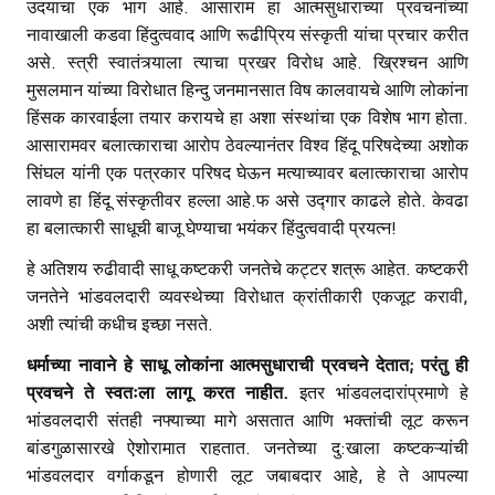
उदयाचा एक भाग आहे. आसाराम हा आत्मसुधाराच्या प्रवचनांच्या
नावाखाली कडवा हिंदुत्ववाद आणि रूढीप्रिय संस्कृती यांचा प्रचार करीत
असे. स्त्री स्वातंत्र्याला त्याचा प्रखर विरोध आहे. ख्रिश्चन आणि
मुसलमान यांच्या विरोधात हिन्दु जनमानसात विष कालवायचे आणि लोकांना
हिंसक कारवाईला तयार करायचे हा अशा संस्थांचा एक विशेष भाग होता.
आसारामवर बलात्काराचा आरोप ठेवल्यानंतर विश्व हिंदू परिषदेच्या अशोक
सिंघल यांनी एक पत्रकार परिषद घेऊन मत्याच्यावर बलात्काराचा आरोप
लावणे हा हिंदू संस्कृतीवर हल्ला आहे.फ असे उद्गार काढले होते. केवढा
हा बलात्कारी साधूची बाजू घेण्याचा भयंकर हिंदुत्ववादी प्रयत्न!
हे अतिशय रुढीवादी साधू कष्टकरी जनतेचे कट्टर शत्रू आहेत. कष्टकरी
जनतेने भांडवलदारी व्यवस्थेच्या विरोधात क्रांतीकारी एकजूट करावी,
अशी त्यांची कधीच इच्छा नसते.
धर्माच्या नावाने हे साधू लोकांना आत्मसुधाराची प्रवचने देतात
; परंतु ही
प्रवचने ते स्वतःला लागू करत नाहीत.
इतर भांडवलदारांप्रमाणे हे
भांडवलदारी संतही नफ्याच्या मागे असतात आणि भक्तांची लूट करून
बांडगुळासारखे ऐशोरामात राहतात. जनतेच्या दु:खाला कष्टकऱ्यांची
भांडवलदार वर्गाकडून होणारी लूट जबाबदार आहे, हे ते आपल्या