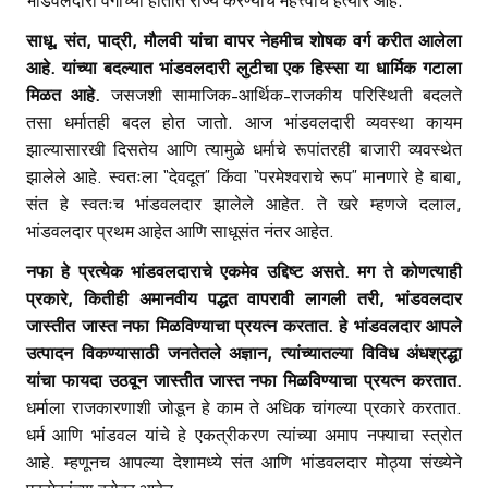
भांडवलदारी वर्गाच्या हातात राज्य करण्याचे महत्त्वाचे हत्यार आहे.
साधू
, संत, पाद्री, मौलवी यांचा वापर नेहमीच शोषक वर्ग करीत आलेला
आहे. यांच्या बदल्यात भांडवलदारी लुटीचा एक हिस्सा या धार्मिक गटाला
मिळत आहे.
जसजशी सामाजिक-आर्थिक-राजकीय परिस्थिती बदलते
तसा धर्मातही बदल होत जातो. आज भांडवलदारी व्यवस्था कायम
झाल्यासारखी दिसतेय आणि त्यामुळे धर्माचे रूपांतरही बाजारी व्यवस्थेत
झालेले आहे. स्वतःला “देवदूत” किंवा “परमेश्वराचे रूप” मानणारे हे बाबा,
संत हे स्वतःच भांडवलदार झालेले आहेत. ते खरे म्हणजे दलाल,
भांडवलदार प्रथम आहेत आणि साधूसंत नंतर आहेत.
नफा हे प्रत्येक भांडवलदाराचे एकमेव उद्दिष्ट असते
. मग ते कोणत्याही
प्रकारे, कितीही अमानवीय पद्धत वापरावी लागली तरी, भांडवलदार
जास्तीत जास्त नफा मिळविण्याचा प्रयत्न करतात. हे भांडवलदार आपले
उत्पादन विकण्यासाठी जनतेतले अज्ञान, त्यांच्यातल्या विविध अंधश्रद्धा
यांचा फायदा उठवून जास्तीत जास्त नफा मिळविण्याचा प्रयत्न करतात.
धर्माला राजकारणाशी जोडून हे काम ते अधिक चांगल्या प्रकारे करतात.
धर्म आणि भांडवल यांचे हे एकत्रीकरण त्यांच्या अमाप नफ्याचा स्त्रोत
आहे. म्हणूनच आपल्या देशामध्ये संत आणि भांडवलदार मोठ्या संख्येने