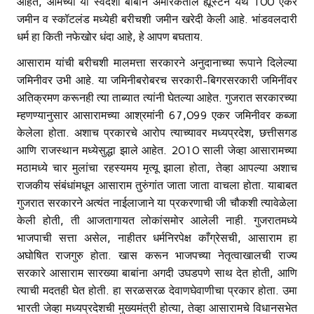
आहेत, आमच्या या स्वदेशी बाबाने अमेरिकेतील ह्यूस्टन येथे 100 एकर
जमीन व स्कॉटलंड मध्येही बरीचशी जमीन खरेदी केली आहे. भांडवलदारी
धर्म हा किती नफेखोर धंदा आहे, हे आपण बघताय.
आसाराम यांची बरीचशी मालमत्ता सरकारने अनुदानाच्या रूपाने दिलेल्या
जमिनीवर उभी आहे. या जमिनीबरोबरच सरकारी-बिगरसरकारी जमिनींवर
अतिक्रमण करूनही त्या ताब्यात त्यांनी घेतल्या आहेत. गुजरात सरकारच्या
म्हणण्यानुसार आसारामच्या आश्रमांनी 67,099 एकर जमिनीवर कब्जा
केलेला होता. अशाच प्रकारचे आरोप त्याच्यावर मध्यप्रदेश, छत्तीसगड
आणि राजस्थान मध्येसुद्धा झाले आहेत. 2010 साली जेव्हा आसारामच्या
मठामध्ये चार मुलांचा रहस्यमय मृत्यू झाला होता, तेव्हा आपल्या अशाच
राजकीय संबंधांमधून आसाराम तुरुंगांत जाता जाता वाचला होता. याबाबत
गुजरात सरकारने अत्यंत नाईलाजाने या प्रकरणाची जी चौकशी त्यावेळेला
केली होती, ती आजतागायत लोकांसमोर आलेली नाही. गुजरातमध्ये
भाजपाची सत्ता असेल, नाहीतर धर्मनिरपेक्ष काँग्रेसची, आसाराम हा
अघोषित राजगुरु होता. खास करून भाजपच्या नेतृत्वाखालची राज्य
सरकारे आसाराम सारख्या बाबांना अगदी उघडपणे साथ देत होती, आणि
त्याची मदतही घेत होती. हा सरळसरळ देवाणघेवाणीचा प्रकार होता. उमा
भारती जेव्हा मध्यप्रदेशची मुख्यमंत्री होत्या, तेव्हा आसारामचे विधानसभेत