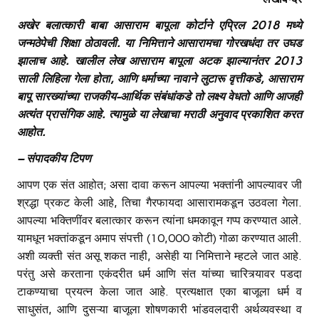
अखेर बलात्कारी बाबा आसाराम बापूला कोर्टाने एप्रिल
2018 मध्ये
जन्मठेपेची शिक्षा ठोठावली. या निमित्ताने आसारामचा गोरखधंदा तर उघड
झालाच आहे. खालील लेख आसाराम बापूला अटक झाल्यानंतर 2013
साली लिहिला गेला होता, आणि धर्माच्या नावाने लुटारू वृत्तीकडे, आसाराम
बापू सारख्यांच्या राजकीय-आर्थिक संबंधांकडे तो लक्ष्य वेधतो आणि आजही
अत्यंत प्रासंगिक आहे. त्यामुळे या लेखाचा मराठी अनुवाद प्रकाशित करत
आहोत.
– संपादकीय टिपण
आपण एक संत आहोत; असा दावा करून आपल्या भक्तांनी आपल्यावर जी
श्रद्धा प्रकट केली आहे, तिचा गैरफायदा आसारामकडून उठवला गेला.
आपल्या भक्तिणींवर बलात्कार करून त्यांना धमकावून गप्प करण्यात आले.
यामधून भक्तांकडून अमाप संपत्ती (10,000 कोटी) गोळा करण्यात आली.
अशी व्यक्ती संत असू शकत नाही, असेही या निमित्ताने म्हटले जात आहे.
परंतु असे करताना एकंदरीत धर्म आणि संत यांच्या चारित्र्यावर पडदा
टाकण्याचा प्रयत्न केला जात आहे. प्रत्यक्षात एका बाजूला धर्म व
साधुसंत, आणि दुसऱ्या बाजूला शोषणकारी भांडवलदारी अर्थव्यवस्था व