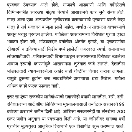
प्रवचन ठेवण्यात आले होते. भाजपचे आडवाणी आणि काँग्रेसचे
दिग्विजयसिंह सारख्या मोठ्या नेत्यांचे आसारामचे फार जुने संबंध होते.
मात्र आता एका अल्पवयीन मुलीवरच्या बलात्काराचे प्रकरण घडले तेव्हा
मात्र हे सर्व भक्तगण बाजूला झाले आहेत. अर्थात आसारामला वाचवण्याचे
आतून भरपूर प्रयत्न झालेच. यावेळेला आसारामच्या विरोधात पुरावा एवढा
भक्कम होता की, भांडवलदार वर्गातील अंतर्गत झगडे, या प्रकरणांचा
टीआरपी वाढविण्यासाठी मिडीयामध्ये झालेली जबरदस्त स्पर्धा, समाजाच्या
लोकशाहीवादी -परिवर्तनवादी विभागाकडून आसारामच्या विरोधात उठलेला
आवाज इत्यादी कारणांमुळे आसारामला तुरुंगात जावे लागले. देशातील
भांडवलदारी न्यायव्यवस्थेला अखेर याही गोष्टींचा विचार करावा लागला.
यामुळे दुसऱ्या बुवांना जरा सावधगिरीने वागण्याचा धडा मिळेल. यापेक्षा
अधिक काही फरक पडणार नाही.
इतर साधूंच्या राजकीय लागेबांध्याची उदारणेही बघावी लागतील. श्री. श्री.
रविशंकरच्या आर्ट ऑफ लिव्हिंगच्या मुख्यालयासाठी कर्नाटक सरकारने 99
वर्षाच्या कराराने जमीन दिली आहे. ओडिसा सरकारनेही या संस्थेला 200
एकर जमीन अनुदान या स्वरूपात दिली आहे. या जमिनीवर मागच्या वर्षी
प्राचीन मूल्ययुक्त आधुनिक शिक्षणाचे एक विद्यापीठ सुरू करण्यात आले.