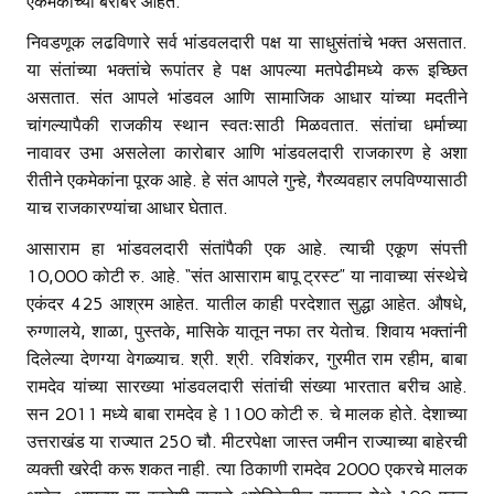
एकमेकांच्या बरोबर आहेत.
निवडणूक लढविणारे सर्व भांडवलदारी पक्ष या साधुसंतांचे भक्त असतात.
या संतांच्या भक्तांचे रूपांतर हे पक्ष आपल्या मतपेढीमध्ये करू इच्छित
असतात. संत आपले भांडवल आणि सामाजिक आधार यांच्या मदतीने
चांगल्यापैकी राजकीय स्थान स्वतःसाठी मिळवतात. संतांचा धर्माच्या
नावावर उभा असलेला कारोबार आणि भांडवलदारी राजकारण हे अशा
रीतीने एकमेकांना पूरक आहे. हे संत आपले गुन्हे, गैरव्यवहार लपविण्यासाठी
याच राजकारण्यांचा आधार घेतात.
आसाराम हा भांडवलदारी संतांपैकी एक आहे. त्याची एकूण संपत्ती
10,000 कोटी रु. आहे. “संत आसाराम बापू ट्रस्ट” या नावाच्या संस्थेचे
एकंदर 425 आश्रम आहेत. यातील काही परदेशात सुद्धा आहेत. औषधे,
रुग्णालये, शाळा, पुस्तके, मासिके यातून नफा तर येतोच. शिवाय भक्तांनी
दिलेल्या देणग्या वेगळ्याच. श्री. श्री. रविशंकर, गुरमीत राम रहीम, बाबा
रामदेव यांच्या सारख्या भांडवलदारी संतांची संख्या भारतात बरीच आहे.
सन 2011 मध्ये बाबा रामदेव हे 1100 कोटी रु. चे मालक होते. देशाच्या
उत्तराखंड या राज्यात 250 चौ. मीटरपेक्षा जास्त जमीन राज्याच्या बाहेरची
व्यक्ती खरेदी करू शकत नाही. त्या ठिकाणी रामदेव 2000 एकरचे मालक