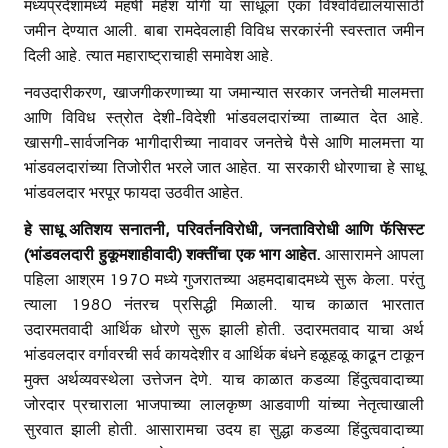
मध्यप्रदेशामध्ये महर्षी महेश योगी या साधूला एका विश्वविद्यालयासाठी
जमीन देण्यात आली. बाबा रामदेवलाही विविध सरकारंनी स्वस्तात जमीन
दिली आहे. त्यात महाराष्ट्राचाही समावेश आहे.
नवउदारीकरण, खाजगीकरणाच्या या जमान्यात सरकार जनतेची मालमत्ता
आणि विविध स्त्रोत देशी-विदेशी भांडवलदारांच्या ताब्यात देत आहे.
खासगी-सार्वजनिक भागीदारीच्या नावावर जनतेचे पैसे आणि मालमत्ता या
भांडवलदारांच्या तिजोरीत भरले जात आहेत. या सरकारी धोरणाचा हे साधू
भांडवलदार भरपूर फायदा उठवीत आहेत.
हे साधू अतिशय सनातनी
, परिवर्तनविरोधी, जनताविरोधी आणि फॅसिस्ट
(भांडवलदारी हुकूमशाहीवादी) शक्तींचा एक भाग आहेत.
आसारामने आपला
पहिला आश्रम 1970 मध्ये गुजरातच्या अहमदाबादमध्ये सुरू केला. परंतु
त्याला 1980 नंतरच प्रसिद्धी मिळाली. याच काळात भारतात
उदारमतवादी आर्थिक धोरणे सुरू झाली होती. उदारमतवाद याचा अर्थ
भांडवलदार वर्गावरची सर्व कायदेशीर व आर्थिक बंधने हळूहळू काढून टाकून
मुक्त अर्थव्यवस्थेला उत्तेजन देणे. याच काळात कडव्या हिंदुत्ववादाच्या
जोरदार प्रचाराला भाजपाच्या लालकृष्ण आडवाणी यांच्या नेतृत्वाखाली
सुरवात झाली होती. आसारामचा उदय हा सुद्धा कडव्या हिंदुत्ववादाच्या