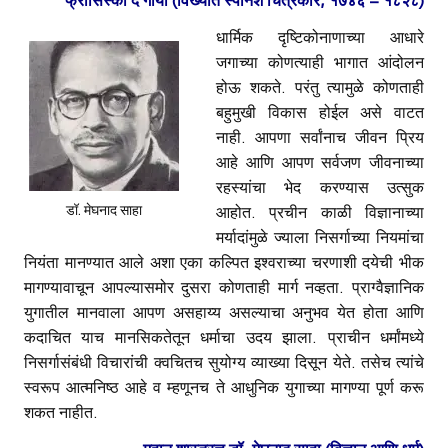
फ्रांसिस्को द गोया (विख्यात स्पॅनिश चित्रकार, १७४६ – १८२८)
धार्मिक दृष्टिकोनाणाच्या आधारे
जगाच्या कोणत्याही भागात आंदोलन
होऊ शकते. परंतु त्यामुळे कोणताही
बहुमुखी विकास होईल असे वाटत
नाही. आपणा सर्वांनाच जीवन प्रिय
आहे आणि आपण सर्वजण जीवनाच्या
रहस्यांचा भेद करण्यास उत्सुक
डॉ. मेघनाद साहा
आहोत. प्रचीन काळी विज्ञानाच्या
मर्यादांमुळे ज्याला निसर्गाच्या नियमांचा
नियंता मानण्यात आले अशा एका कल्पित इश्वराच्या चरणाशी दयेची भीक
मागण्यावाचून आपल्यासमोर दुसरा कोणताही मार्ग नव्हता. प्राग्वैज्ञानिक
युगातील मानवाला आपण असहाय्य असल्याचा अनुभव येत होता आणि
कदाचित याच मानसिकतेतून धर्माचा उदय झाला. प्राचीन धर्मांमध्ये
निसर्गासंबंधी विचारांची क्वचितच सुयोग्य व्याख्या दिसून येते. तसेच त्यांचे
स्वरूप आत्मनिष्ठ आहे व म्हणूनच ते आधुनिक युगाच्या मागण्या पूर्ण करू
शकत नाहीत.