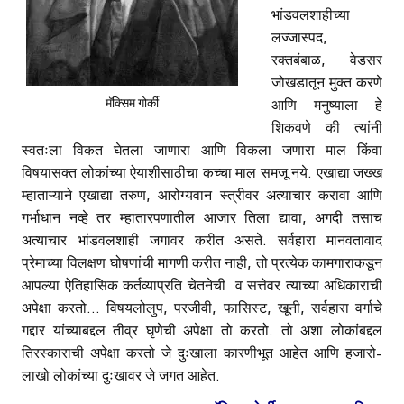
भांडवलशाहीच्या
लज्जास्पद,
रक्तबंबाळ, वेडसर
जोखडातून मुक्त करणे
मॅक्सिम गोर्की
आणि मनुष्याला हे
शिकवणे की त्यांनी
स्वतःला विकत घेतला जाणारा आणि विकला जणारा माल किंवा
विषयासक्त लोकांच्या ऐयाशीसाठीचा कच्चा माल समजू नये. एखाद्या जख्ख
म्हाताऱ्याने एखाद्या तरुण, आरोग्यवान स्त्रीवर अत्याचार करावा आणि
गर्भाधान नव्हे तर म्हातारपणातील आजार तिला द्यावा, अगदी तसाच
अत्याचार भांडवलशाही जगावर करीत असते. सर्वहारा मानवतावाद
प्रेमाच्या विलक्षण घोषणांची मागणी करीत नाही, तो प्रत्येक कामगाराकडून
आपल्या ऐतिहासिक कर्तव्याप्रति चेतनेची व सत्तेवर त्याच्या अधिकाराची
अपेक्षा करतो… विषयलोलुप, परजीवी, फासिस्ट, खूनी, सर्वहारा वर्गाचे
गद्दार यांच्याबद्दल तीव्र घृणेची अपेक्षा तो करतो. तो अशा लोकांबद्दल
तिरस्काराची अपेक्षा करतो जे दुःखाला कारणीभूत आहेत आणि हजारो-
लाखो लोकांच्या दुःखावर जे जगत आहेत.