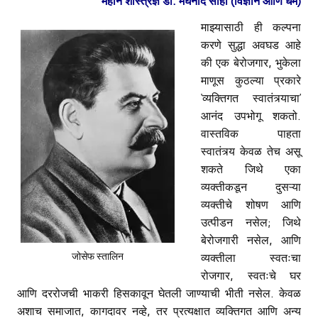
महान शास्त्रज्ञ डॉ. मेघनाद साहा (विज्ञान आणि धर्म)
माझ्यासाठी ही कल्पना
करणे सुद्धा अवघड आहे
की एक बेरोजगार, भुकेला
माणूस कुठल्या प्रकारे
‘व्यक्तिगत स्वातंत्र्याचा’
आनंद उपभोगू शकतो.
वास्तविक पाहता
स्वातंत्र्य केवळ तेच असू
शकते जिथे एका
व्यक्तीकडून दुसऱ्या
व्यक्तीचे शोषण आणि
उत्पीडन नसेल; जिथे
बेरोजगारी नसेल, आणि
जोसेफ स्तालिन
व्यक्तीला स्वतःचा
रोजगार, स्वतःचे घर
आणि दररोजची भाकरी हिसकावून घेतली जाण्याची भीती नसेल. केवळ
अशाच समाजात, कागदावर नव्हे, तर प्रत्यक्षात व्यक्तिगत आणि अन्य