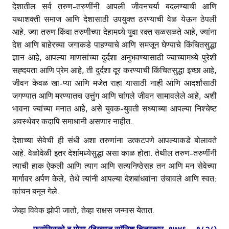
देशातील सर्व तरुण-तरुणींनी आपली जीवनचर्या बदलण्याची आणि
यथाशक्ती समाज आणि देशासाठी उपयुक्त ठरण्याची वेळ येऊन ठेपली
आहे. ज्या तरुण किंवा तरुणीच्या देहामध्ये युवा रक्त सळसळते आहे, ज्यांना
देश आणि बाहेरच्या जगाकडे पाहण्याचे आणि समजून घेण्याचे किंचितसुद्धा
ज्ञान आहे, आपल्या माणसांच्या दुर्दशा अनुभवण्यासाठी ज्याच्यामध्ये पुरेशी
सह्दयता आणि प्रेम आहे, ती दुर्दशा दूर करण्याची किंचितसुद्धा इच्छा आहे,
जीवन केवळ खा-प्या आणि मजेत राहा यासाठी नाही आणि आदर्शांसाठी
जगण्यात आणि मरण्यातच उत्तुंग आणि चांगले जीवन सामावलेले आहे, अशी
भावना ज्यांच्या मनात आहे, असे युवक-युवती सध्याच्या आपल्या निश्चेष्ट
अवस्थेवर कदापि समाधानी असणार नाहीत.
देशाच्या सेवेची ही संधी अशा तरुणांना उत्कटपणे आपल्याकडे बोलावते
आहे. वेळोवेळी इतर देशांमध्येसुद्धा असा काळ होता. तेथील तरुण-तरुणींनी
त्याची हाक ऐकली आणि त्याग आणि सत्यनिष्ठेसह तन आणि मन सेवेच्या
मार्गावर अर्पण केले, तेथे त्यांनी आपल्या देशबांधवांना उंचावले आणि स्वत:
कांचन बनून गेले.
जेव्हा विवेक झोपी जातो, तेव्हा राक्षस जन्मास येतात.