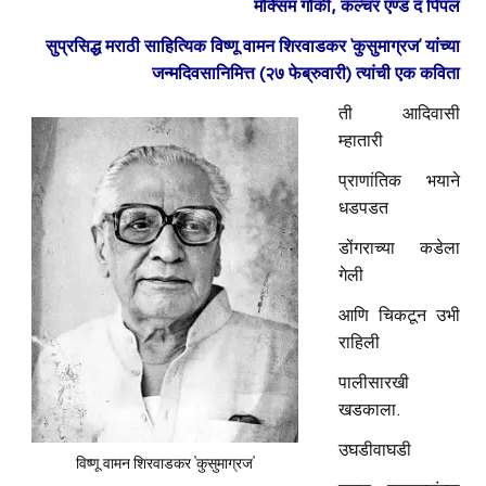
मॅक्सिम गोर्की, कल्चर एण्ड द पिपल
सुप्रसिद्ध मराठी साहित्यिक विष्णू वामन शिरवाडकर ‘कुसुमाग्रज’ यांच्या
जन्मदिवसानिमित्त (२७ फेब्रुवारी) त्यांची एक कविता
ती आदिवासी
म्हातारी
प्राणांतिक भयाने
धडपडत
डोंगराच्या कडेला
गेली
आणि चिकटून उभी
राहिली
पालीसारखी
खडकाला.
उघडीवाघडी
विष्णू वामन शिरवाडकर ‘कुसुमाग्रज’